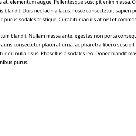
etus at, elementum augue. Pellentesque suscipit enim massa
 blandit. Duis nec lacinia lacus. Fusce consectetur, sapien po
 purus sodales tristique. Curabitur iaculis at nisl et commo
tum blandit. Nullam massa ante, egestas non porta consequat
r. Mauris consectetur placerat urna, ac pharetra libero susci
tur eu nulla risus. Phasellus a sodales leo. Donec blandit ma
inibus purus.