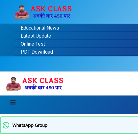
Skip
Post
Main
to
navigation
Menu
content
Educational News
Latest Update
Online Test
PDF Download
WhatsApp Group